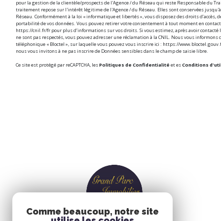
pour la gestion de la clientèle/prospects de l'Agence / du Réseau qui reste Responsable du T
traitement repose sur l'intérêt légitime de l'Agence / du Réseau. Elles sont conservées jusqu
Réseau. Conformément à la loi « informatique et libertés », vous disposez des droits d’accès, de 
portabilité de vos données. Vous pouvez retirer votre consentement à tout moment en contacta
https://cnil.fr/fr
pour plus d’informations sur vos droits. Si vous estimez, après avoir contacté l
ne sont pas respectés, vous pouvez adresser une réclamation à la CNIL. Nous vous informons d
téléphonique « Bloctel », sur laquelle vous pouvez vous inscrire ici :
https://www.bloctel.gouv.
nous vous invitons à ne pas inscrire de Données sensibles dans le champ de saisie libre.
Ce site est protégé par reCAPTCHA, les
Politiques de Confidentialité
et es
Conditions d'uti
Comme beaucoup, notre site
utilise les cookies