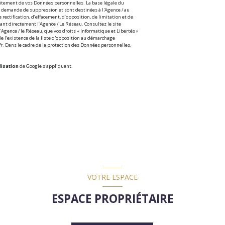
raitement de vos Données personnelles. La base légale du
'à demande de suppression et sont destinées à l'Agence / au
rectification, d’effacement, d’opposition, de limitation et de
nt directement l’Agence / Le Réseau. Consultez le site
'Agence / le Réseau, que vos droits « Informatique et Libertés »
e l’existence de la liste d'opposition au démarchage
fr
. Dans le cadre de la protection des Données personnelles,
lisation
de Google s'appliquent.
VOTRE ESPACE
ESPACE PROPRIÉTAIRE