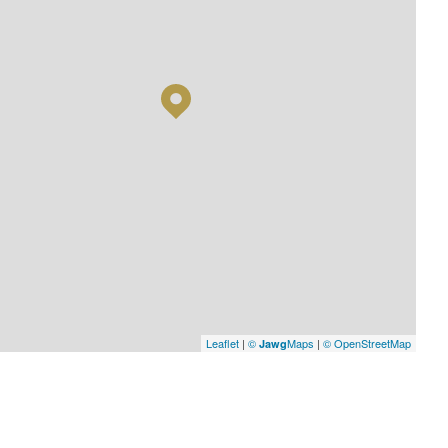
Leaflet
|
©
Maps
|
© OpenStreetMap
Jawg