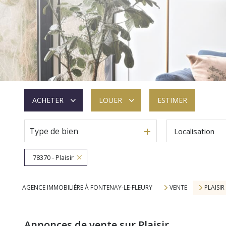
ACHETER
LOUER
ESTIMER
Type de bien
Localisation
De l'ancien
à l'année
De l'immo pro
78370 - Plaisir
AGENCE IMMOBILIÈRE À FONTENAY-LE-FLEURY
VENTE
PLAISIR
Annonces de vente sur Plaisir