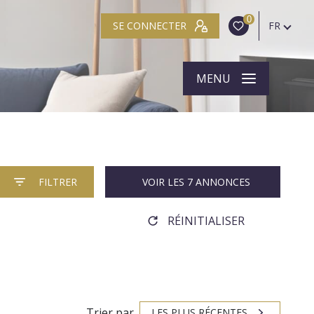
0
SE CONNECTER
FR
MENU
FILTRER
VOIR LES
7
ANNONCES
RÉINITIALISER
Trier par
LES PLUS RÉCENTES