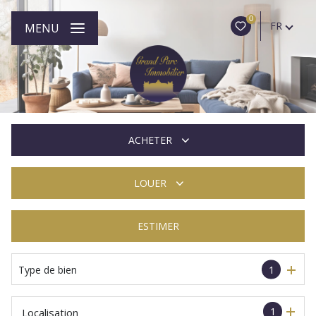
0
FR
MENU
ACHETER
LOUER
De l'ancien
ESTIMER
à l'année
De l'immo pro
Type de bien
1
1
Localisation