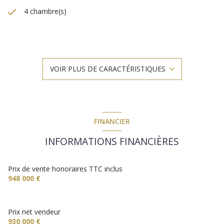
4 chambre(s)
2 salle(s) d'eau
construit en 1800
VOIR PLUS DE CARACTÉRISTIQUES
cuisine séparée (équipée)
Chauffage individuel : radiateur (gaz de ville)
FINANCIER
2 parking(s)
INFORMATIONS FINANCIÈRES
1 côté(s) mitoyen(s)
Prix de vente honoraires TTC inclus
948 000 €
1 niveau(x)
Prix net vendeur
vue Jardin
930 000 €