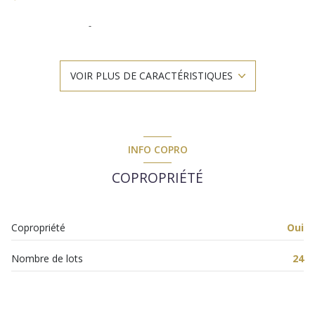
séjour 28 m²
3 chambre(s)
VOIR PLUS DE CARACTÉRISTIQUES
1 salle(s) de bain
1 salle(s) d'eau
INFO COPRO
construit en 1987
COPROPRIÉTÉ
cuisine séparée (équipée)
Copropriété
Oui
Chauffage individuel : radiateur (electrique)
Nombre de lots
24
1 garage(s)