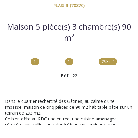
PLAISIR (78370)
Maison 5 pièce(s) 3 chambre(s) 90
m²
1
1
293 m²
Réf
122
Dans le quartier recherché des Gâtines, au calme d’une
impasse, maison de cinq pièces de 90 m2 habitable bâtie sur un
terrain de 293 m2.
Ce bien offre au RDC une entrée, une cuisine aménagée
séparée avec cellier, un salon/séjour très lumineux avec
cheminée, un wc indépendant et un garage. A l’étage, un palier
dessert trois chambres, un dressing et une salle de bains avec