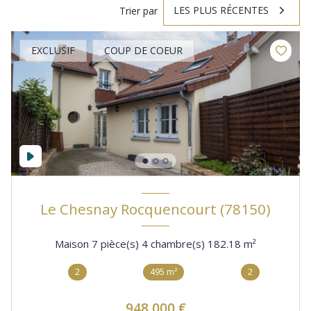
LES PLUS RÉCENTES
Trier par
EXCLUSIF
COUP DE COEUR
Le Chesnay Rocquencourt (78150)
Maison 7 pièce(s) 4 chambre(s) 182.18 m²
2
495 m²
2
948 000 €