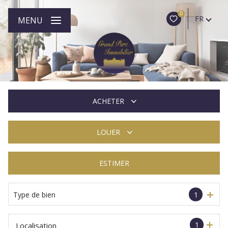
0
FR
MENU
ACHETER
LOUER
De l'ancien
ESTIMER
à l'année
De l'immo pro
Type de bien
1
1
Localisation